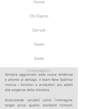
Home
Chi Siamo
Servizi
Team
Sede
Gallery Alè Alè
Contatti
Ricerca
Sempre aggiornato sulle nuove tendenze
e attento ai dettagli, il team New Vadimar
ricerca i fornitori e produttori più adatti
alle esigenze della clientela.
Analizzando variabili come l'immagine,
target price, quality standard richiesti,